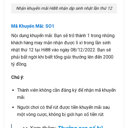
Nhận khuyến mãi Hi88 nhận dịp sinh nhật lần thứ 12
Mã Khuyến Mãi: SO1
Nội dung khuyến mãi: Bạn sẽ trở thành 1 trong những
khách hàng may mắn nhận được lì xì trong lần sinh
nhật thứ 12 tại Hi88 vào ngày 08/12/2022. Bạn sẽ
phải bất ngời khi biết tổng giải thưởng lên đến 2000
tỷ đồng.
Chú ý:
Thành viên không cần đăng ký để nhận mã khuyến
mãi.
Người chơi có thể rút được tiền khuyến mãi sau
một vòng cược, không bị giới hạn số tiền rút.