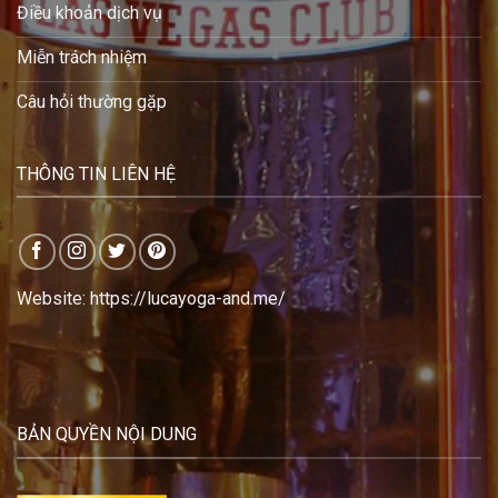
Điều khoản dịch vụ
Miễn trách nhiệm
Câu hỏi thường gặp
THÔNG TIN LIÊN HỆ
Website:
https://lucayoga-and.me/
BẢN QUYỀN NỘI DUNG