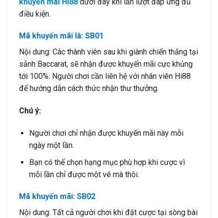
khuyến mãi Hi88
dưới đây khi lần lượt đáp ứng đủ
điều kiện.
Mã khuyến mãi là: SB01
Nội dung: Các thành viên sau khi giành chiến thắng tại
sảnh Baccarat, sẽ nhận được khuyến mãi cực khủng
tới 100%. Người chơi cần liên hệ với nhân viên Hi88
để hướng dẫn cách thức nhận thư thưởng.
Chú ý:
Người chơi chỉ nhận được khuyến mãi này mỗi
ngày một lần.
Bạn có thể chọn hạng mục phù hợp khi cược vì
mỗi lần chỉ được một vé mà thôi.
Mã khuyến mãi: SB02
Nội dung: Tất cả người chơi khi đặt cược tại sòng bài