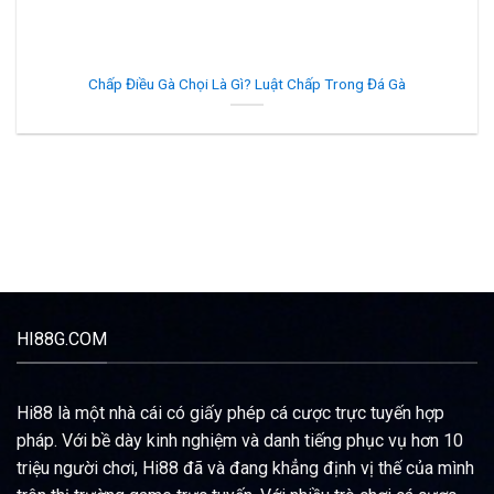
Chấp Điều Gà Chọi Là Gì? Luật Chấp Trong Đá Gà
HI88G.COM
Hi88 là một nhà cái có giấy phép cá cược trực tuyến hợp
pháp. Với bề dày kinh nghiệm và danh tiếng phục vụ hơn 10
triệu người chơi, Hi88 đã và đang khẳng định vị thế của mình