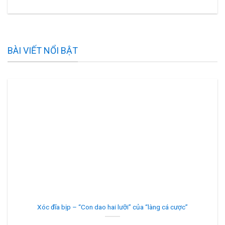
BÀI VIẾT NỔI BẬT
Xóc đĩa bịp – “Con dao hai lưỡi” của “làng cá cược”