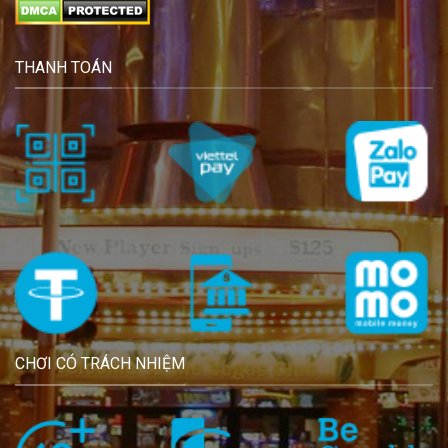
THANH TOÁN
CHƠI CÓ TRÁCH NHIỆM