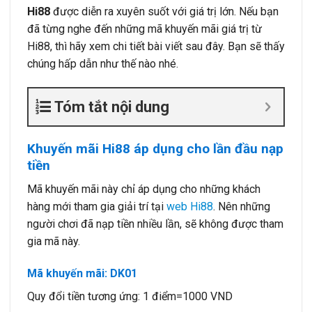
Hi88
được diễn ra xuyên suốt với giá trị lớn. Nếu bạn
đã từng nghe đến những mã khuyến mãi giá trị từ
Hi88, thì hãy xem chi tiết bài viết sau đây. Bạn sẽ thấy
chúng hấp dẫn như thế nào nhé.
Tóm tắt nội dung
Khuyến mãi Hi88 áp dụng cho lần đầu nạp
tiền
Mã khuyến mãi này chỉ áp dụng cho những khách
hàng mới tham gia giải trí tại
web Hi88
. Nên những
người chơi đã nạp tiền nhiều lần, sẽ không được tham
gia mã này.
Mã khuyến mãi: DK01
Quy đổi tiền tương ứng: 1 điểm=1000 VND