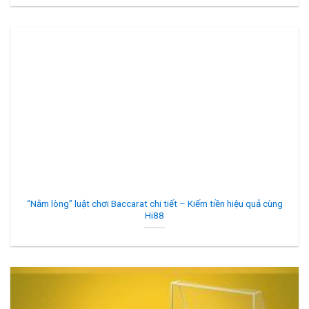
“Nằm lòng” luật chơi Baccarat chi tiết – Kiếm tiền hiệu quả cùng
Hi88