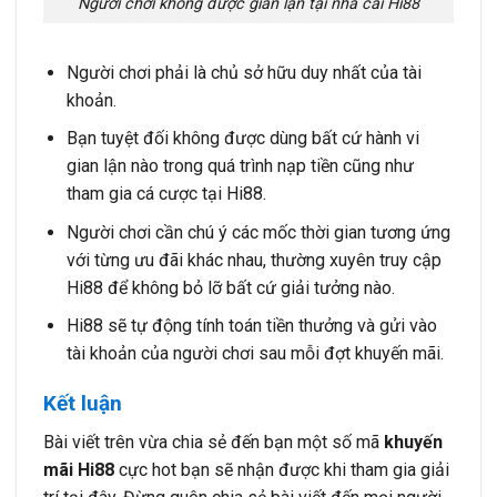
Người chơi không được gian lận tại nhà cái Hi88
Người chơi phải là chủ sở hữu duy nhất của tài
khoản.
Bạn tuyệt đối không được dùng bất cứ hành vi
gian lận nào trong quá trình nạp tiền cũng như
tham gia cá cược tại Hi88.
Người chơi cần chú ý các mốc thời gian tương ứng
với từng ưu đãi khác nhau, thường xuyên truy cập
Hi88 để không bỏ lỡ bất cứ giải tưởng nào.
Hi88 sẽ tự động tính toán tiền thưởng và gửi vào
tài khoản của người chơi sau mỗi đợt khuyến mãi.
Kết luận
Bài viết trên vừa chia sẻ đến bạn một số mã
khuyến
mãi Hi88
cực hot bạn sẽ nhận được khi tham gia giải