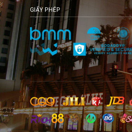
GIẤY PHÉP