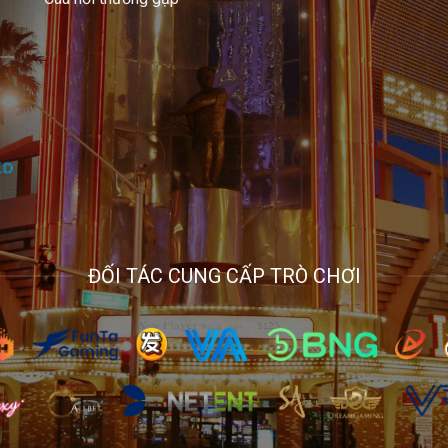
ĐỐI TÁC CUNG CẤP TRÒ CHƠI