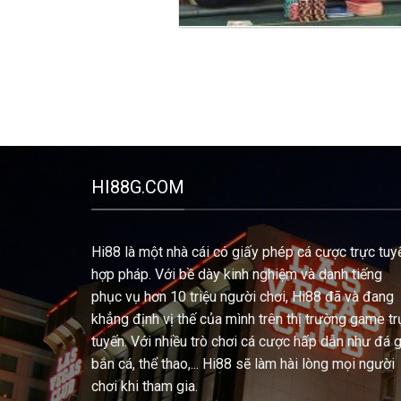
HI88G.COM
Hi88 là một nhà cái có giấy phép cá cược trực tuy
hợp pháp. Với bề dày kinh nghiệm và danh tiếng
phục vụ hơn 10 triệu người chơi, Hi88 đã và đang
khẳng định vị thế của mình trên thị trường game t
tuyến. Với nhiều trò chơi cá cược hấp dẫn như đá g
bắn cá, thể thao,... Hi88 sẽ làm hài lòng mọi người
chơi khi tham gia.