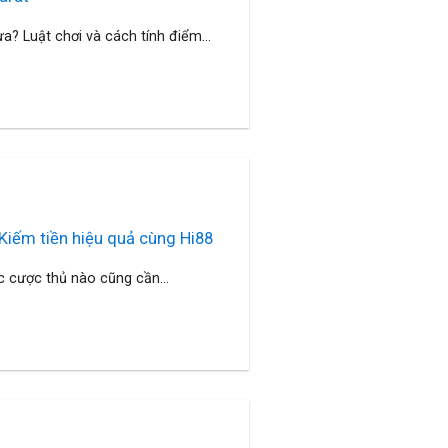
? Luật chơi và cách tính điểm...
 Kiếm tiền hiệu quả cùng Hi88
c cược thủ nào cũng cần...