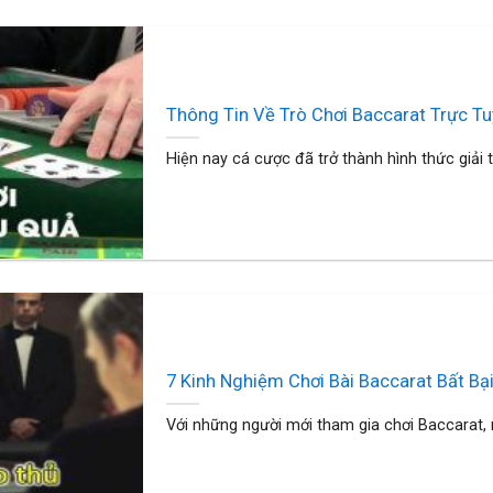
Thông Tin Về Trò Chơi Baccarat Trực Tu
Hiện nay cá cược đã trở thành hình thức giải tr
7 Kinh Nghiệm Chơi Bài Baccarat Bất Bạ
Với những người mới tham gia chơi Baccarat, 