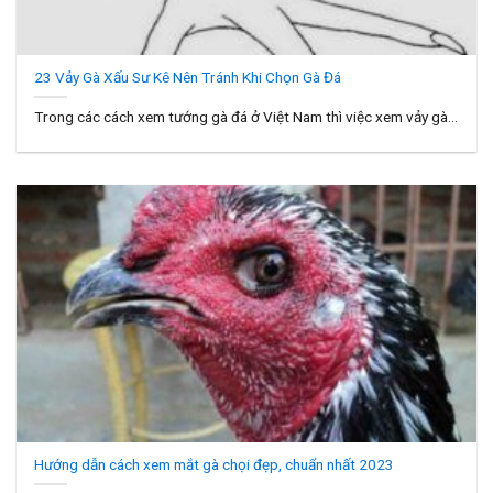
23 Vảy Gà Xấu Sư Kê Nên Tránh Khi Chọn Gà Đá
Trong các cách xem tướng gà đá ở Việt Nam thì việc xem vảy gà...
Hướng dẫn cách xem mắt gà chọi đẹp, chuẩn nhất 2023