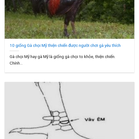
10 giống Gà chọi Mỹ thiện chiến được người chơi gà yêu thích
Gà chọi Mỹ hay gà Mỹ là giống gà chọi to khỏe, thiện chiến.
Chính...