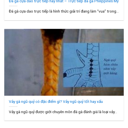
Đá gà cựa dao trực tiếp hay nhất – Trực tiếp đá gà Philippines Mỹ
Đá gà cựa dao trực tiếp là hình thức giải trí đang làm “vua” trong...
Vảy gà ngũ quỷ có đặc điểm gì? Vảy ngũ quỷ tốt hay xấu
Vảy gà ngũ quỷ được giới chuyên môn đá gà đánh giá là loại vảy...