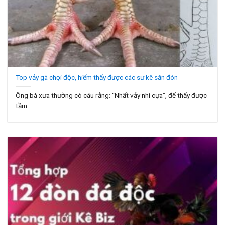
Top vảy gà chọi độc, hiếm thấy được các sư kê săn đón
Ông bà xưa thường có câu rằng: “Nhất vảy nhì cựa”, để thấy được
tầm...