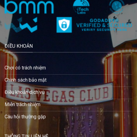
ĐIỀU KHOẢN
Chơi có trách nhiệm
Chính sách bảo mật
Điều khoản dịch vụ
Miễn trách nhiệm
Câu hỏi thường gặp
THÔNG TIN LIÊN HỆ