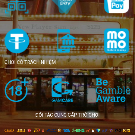
CHƠI CÓ TRÁCH NHIỆM
ĐỐI TÁC CUNG CẤP TRÒ CHƠI