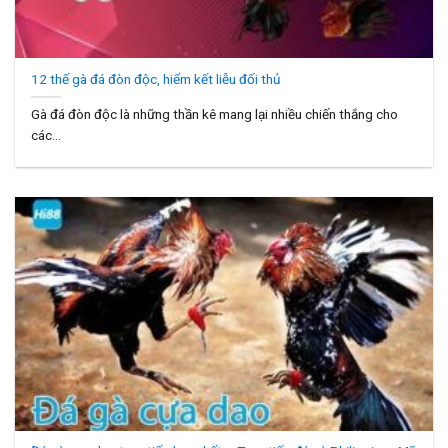
12 thế gà đá đòn độc, hiểm kết liễu đối thủ
Gà đá đòn độc là những thần kê mang lại nhiều chiến thắng cho
các...