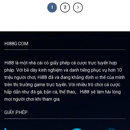
1
2
HI88G.COM
Hi88 là một nhà cái có giấy phép cá cược trực tuyến hợp
pháp. Với bề dày kinh nghiệm và danh tiếng phục vụ hơn 10
triệu người chơi, Hi88 đã và đang khẳng định vị thế của mình
trên thị trường game trực tuyến. Với nhiều trò chơi cá cược
hấp dẫn như đá gà, bắn cá, thể thao,... Hi88 sẽ làm hài lòng
mọi người chơi khi tham gia.
GIẤY PHÉP