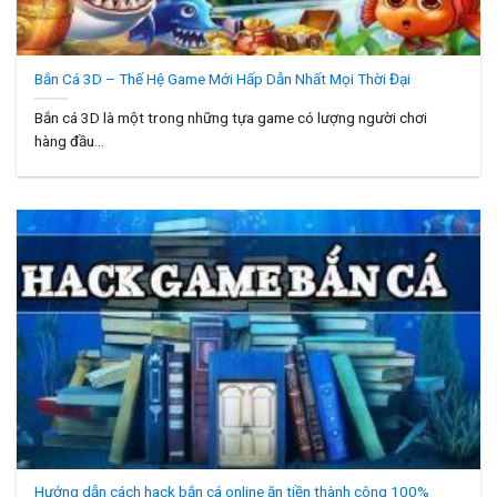
Bắn Cá 3D – Thế Hệ Game Mới Hấp Dẫn Nhất Mọi Thời Đại
Bắn cá 3D là một trong những tựa game có lượng người chơi
hàng đầu...
Hướng dẫn cách hack bắn cá online ăn tiền thành công 100%