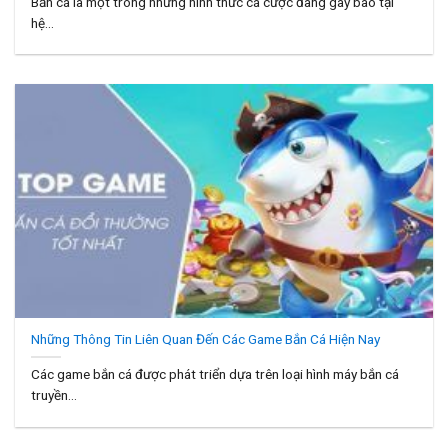
Bắn cá là một trong những hình thức cá cược đang gây bão tại
hệ...
Những Thông Tin Liên Quan Đến Các Game Bắn Cá Hiện Nay
Các game bắn cá được phát triển dựa trên loại hình máy bắn cá
truyền...