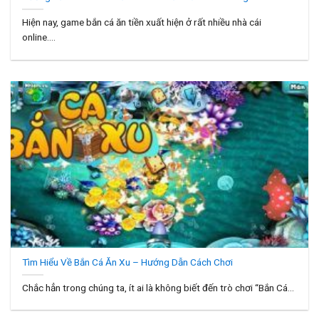
Hiện nay, game bắn cá ăn tiền xuất hiện ở rất nhiều nhà cái
online....
Tìm Hiểu Về Bắn Cá Ăn Xu – Hướng Dẫn Cách Chơi
Chắc hẳn trong chúng ta, ít ai là không biết đến trò chơi “Bắn Cá...