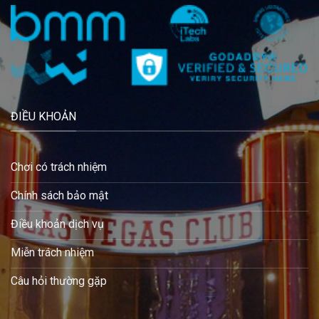
ĐIỀU KHOẢN
Chơi có trách nhiệm
Chính sách bảo mật
Điều khoản dịch vụ
Miễn trách nhiệm
Câu hỏi thường gặp