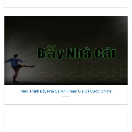
Mẹo Tránh Bẫy Nhà Cái Khi Tham Gia Cá Cược Online