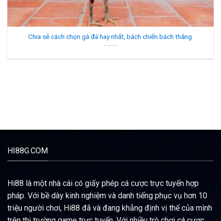
Chia sẻ cách chọn gà đá hay nhất, bách chiến bách thắng
HI88G.COM
Hi88 là một nhà cái có giấy phép cá cược trực tuyến hợp
pháp. Với bề dày kinh nghiệm và danh tiếng phục vụ hơn 10
triệu người chơi, Hi88 đã và đang khẳng định vị thế của mình
trên thị trường game trực tuyến. Với nhiều trò chơi cá cược