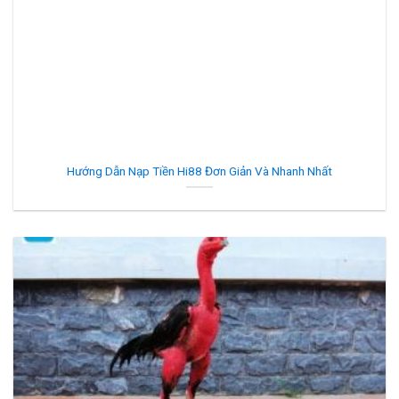
Hướng Dẫn Nạp Tiền Hi88 Đơn Giản Và Nhanh Nhất