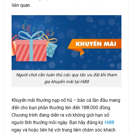
liên quan.
Người chơi cần tuân thủ các quy tắc ưu đãi khi tham
gia khuyến mãi tại Hi88
Khuyến mãi thưởng nạp nổ hũ – bắn cá lần đầu mang
đến cho bạn phần thưởng lên đến 188.000 đồng.
Chương trình đang diễn ra với không giới hạn số
người lĩnh thưởng mỗi ngày. Bạn hãy đăng ký
Hi88
ngay và hoặc liên hệ với trung tâm chăm sóc khách