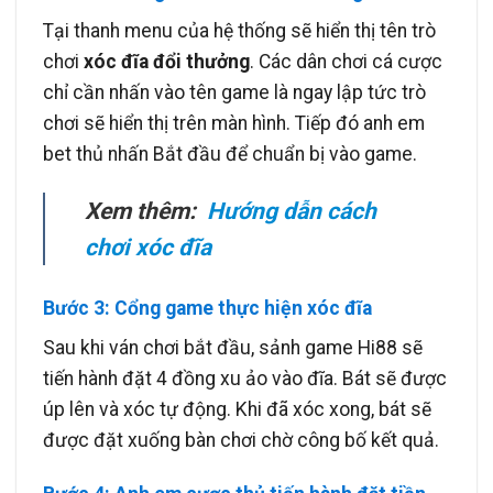
Tại thanh menu của hệ thống sẽ hiển thị tên trò
chơi
xóc đĩa đổi thưởng
. Các dân chơi cá cược
chỉ cần nhấn vào tên game là ngay lập tức trò
chơi sẽ hiển thị trên màn hình. Tiếp đó anh em
bet thủ nhấn Bắt đầu để chuẩn bị vào game.
Xem thêm:
Hướng dẫn cách
chơi xóc đĩa
Bước 3: Cổng game thực hiện xóc đĩa
Sau khi ván chơi bắt đầu, sảnh game Hi88 sẽ
tiến hành đặt 4 đồng xu ảo vào đĩa. Bát sẽ được
úp lên và xóc tự động. Khi đã xóc xong, bát sẽ
được đặt xuống bàn chơi chờ công bố kết quả.