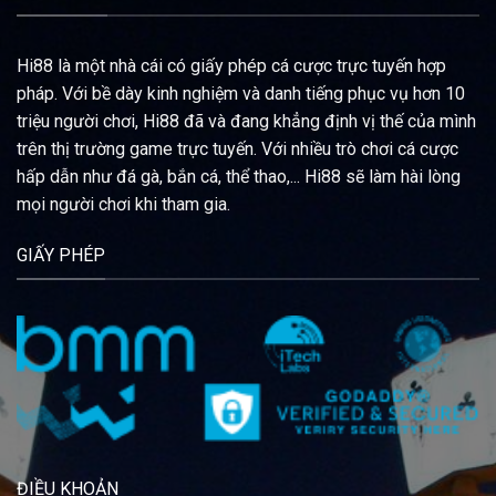
Hi88 là một nhà cái có giấy phép cá cược trực tuyến hợp
pháp. Với bề dày kinh nghiệm và danh tiếng phục vụ hơn 10
triệu người chơi, Hi88 đã và đang khẳng định vị thế của mình
trên thị trường game trực tuyến. Với nhiều trò chơi cá cược
hấp dẫn như đá gà, bắn cá, thể thao,... Hi88 sẽ làm hài lòng
mọi người chơi khi tham gia.
GIẤY PHÉP
ĐIỀU KHOẢN