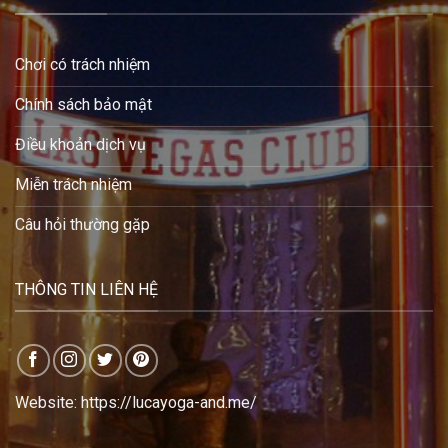
Chơi có trách nhiệm
Chính sách bảo mật
Điều khoản dịch vụ
Miễn trách nhiệm
Câu hỏi thường gặp
THÔNG TIN LIÊN HỆ
Website:
https://lucayoga-and.me/