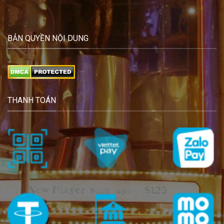
BẢN QUYỀN NỘI DUNG
THANH TOÁN