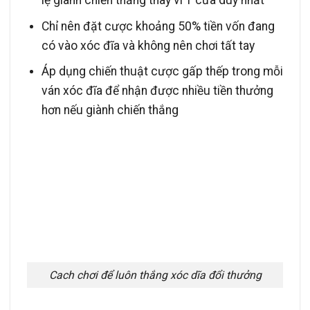
lệ giành chiến thắng thay vì 1 cửa duy nhất
Chỉ nên đặt cược khoảng 50% tiền vốn đang
có vào xóc đĩa và không nên chơi tất tay
Áp dụng chiến thuật cược gấp thếp trong mỗi
ván xóc đĩa để nhận được nhiều tiền thưởng
hơn nếu giành chiến thắng
Cach chơi để luôn thắng xóc dĩa đổi thưởng