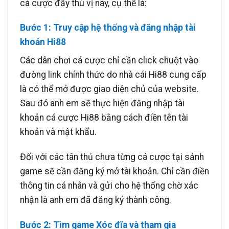
cá cược đầy thú vị này, cụ thể là:
Bước 1: Truy cập hệ thống và đăng nhập tài
khoản Hi88
Các dân chơi cá cược chỉ cần click chuột vào
đường link chính thức do nhà cái Hi88 cung cấp
là có thể mở được giao diện chủ của website.
Sau đó anh em sẽ thực hiện đăng nhập tài
khoản cá cược Hi88 bằng cách điền tên tài
khoản và mật khẩu.
Đối với các tân thủ chưa từng cá cược tại sảnh
game sẽ cần đăng ký mở tài khoản. Chỉ cần điền
thông tin cá nhân và gửi cho hệ thống chờ xác
nhận là anh em đã đăng ký thành công.
Bước 2: Tìm game Xóc đĩa và tham gia