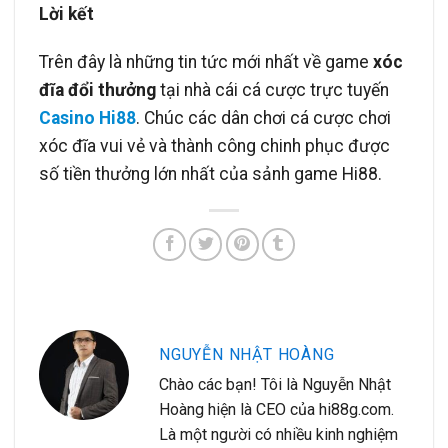
Lời kết
Trên đây là những tin tức mới nhất về game
xóc
đĩa đổi thưởng
tại nhà cái cá cược trực tuyến
Casino Hi88
. Chúc các dân chơi cá cược chơi
xóc đĩa vui vẻ và thành công chinh phục được
số tiền thưởng lớn nhất của sảnh game Hi88.
NGUYỄN NHẬT HOÀNG
Chào các bạn! Tôi là Nguyễn Nhật
Hoàng hiện là CEO của hi88g.com.
Là một người có nhiều kinh nghiệm