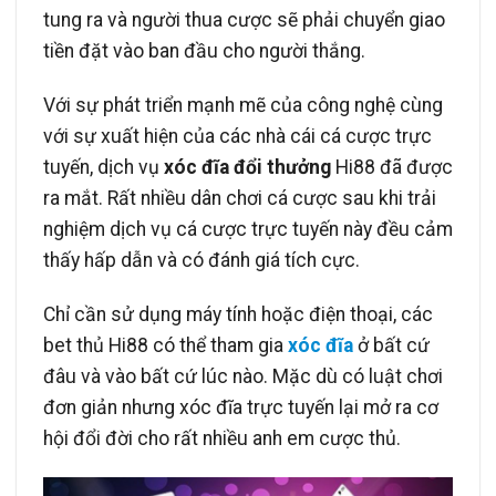
tung ra và người thua cược sẽ phải chuyển giao
tiền đặt vào ban đầu cho người thắng.
Với sự phát triển mạnh mẽ của công nghệ cùng
với sự xuất hiện của các nhà cái cá cược trực
tuyến, dịch vụ
xóc đĩa đổi thưởng
Hi88 đã được
ra mắt. Rất nhiều dân chơi cá cược sau khi trải
nghiệm dịch vụ cá cược trực tuyến này đều cảm
thấy hấp dẫn và có đánh giá tích cực.
Chỉ cần sử dụng máy tính hoặc điện thoại, các
bet thủ Hi88 có thể tham gia
xóc đĩa
ở bất cứ
đâu và vào bất cứ lúc nào. Mặc dù có luật chơi
đơn giản nhưng xóc đĩa trực tuyến lại mở ra cơ
hội đổi đời cho rất nhiều anh em cược thủ.