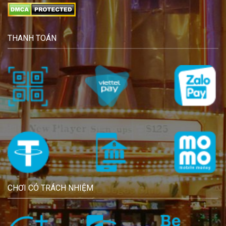
THANH TOÁN
CHƠI CÓ TRÁCH NHIỆM