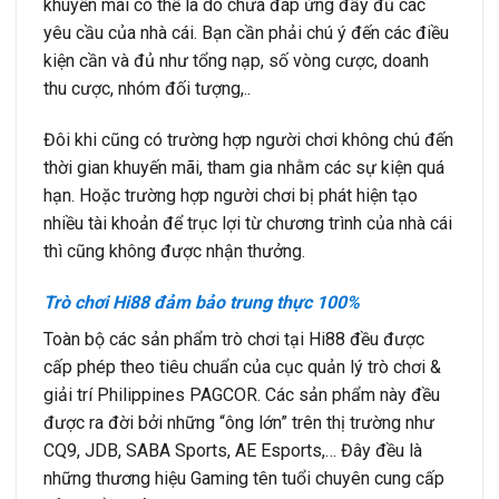
khuyến mãi có thể là do chưa đáp ứng đầy đủ các
yêu cầu của nhà cái. Bạn cần phải chú ý đến các điều
kiện cần và đủ như tổng nạp, số vòng cược, doanh
thu cược, nhóm đối tượng,..
Đôi khi cũng có trường hợp người chơi không chú đến
thời gian khuyến mãi, tham gia nhằm các sự kiện quá
hạn. Hoặc trường hợp người chơi bị phát hiện tạo
nhiều tài khoản để trục lợi từ chương trình của nhà cái
thì cũng không được nhận thưởng.
Trò chơi Hi88 đảm bảo trung thực 100%
Toàn bộ các sản phẩm trò chơi tại Hi88 đều được
cấp phép theo tiêu chuẩn của cục quản lý trò chơi &
giải trí Philippines PAGCOR. Các sản phẩm này đều
được ra đời bởi những “ông lớn” trên thị trường như
CQ9, JDB, SABA Sports, AE Esports,… Đây đều là
những thương hiệu Gaming tên tuổi chuyên cung cấp