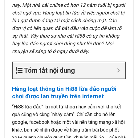
nay. Một nhà cái online có hơn 12 năm tuổi bị người
chơi ngờ vực. Hàng loạt tin tức về việc người chơi bị
lừa gạt được đăng tải một cách chóng mặt. Các
đơn vị có liên quan đã bắt đầu vào cuộc để làm rõ
sự thật. Vậy thực sự nhà cái Hi88 có uy tín không
hay lừa đảo người chơi đúng như lời đồn? Mọi
chuyện sẽ sáng tỏ ở ngay dưới đây.
Tóm tắt nội dung
Hàng loạt thông tin Hi88 lừa đảo người
chơi được lan truyền trên internet
“Hi88 lừa đảo” là một từ khóa nhạy cảm với kho kết
quả cũng vô cùng “nhảy cảm”. Chỉ cần cho nó lên
google, facebook hoặc một vài nền tảng mạng xã hội
khác, bạn sẽ nhận được về hàng trăm bài bóc phốt
xoay quanh chuyện quỵt tiền, khuyến mãi ảo,… của nhà