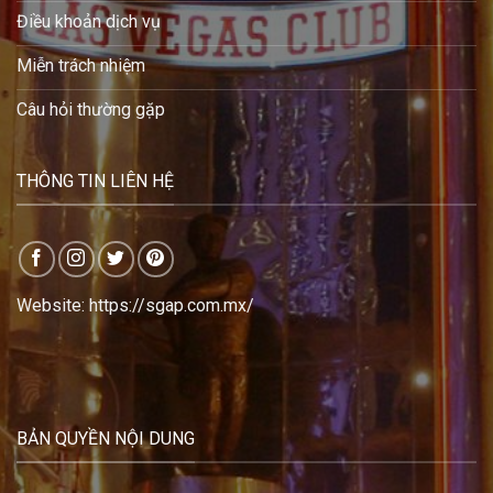
Điều khoản dịch vụ
Miễn trách nhiệm
Câu hỏi thường gặp
THÔNG TIN LIÊN HỆ
Website:
https://sgap.com.mx/
BẢN QUYỀN NỘI DUNG