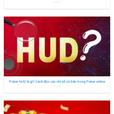
Poker HUD là gì? Cách đọc các chỉ số cơ bản trong Poker online