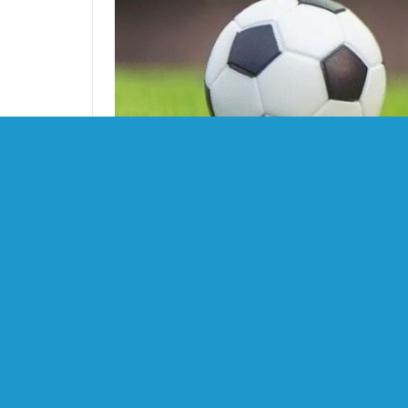
Kèo cược th
Kèo thơm – Điều đặc biệt t
Kèo cược thơm – Tên gọi không chỉ hay ho, mà 
trong tay, người chơi nắm chắc được “chiếc ph
tiết hơn về kèo cược bóng đá này, để hiểu rõ v
Kèo thơm – Kèo chắc thắng đêm n