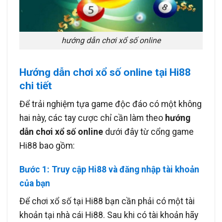
hướng dẫn chơi xổ số online
Hướng dẫn chơi xổ số online tại Hi88
chi tiết
Để trải nghiệm tựa game độc đáo có một không
hai này, các tay cược chỉ cần làm theo
hướng
dẫn chơi xổ số online
dưới đây từ cổng game
Hi88 bao gồm:
Bước 1: Truy cập Hi88 và đăng nhập tài khoản
của bạn
Để chơi xổ số tại Hi88 bạn cần phải có một tài
khoản tại nhà cái Hi88. Sau khi có tài khoản hãy