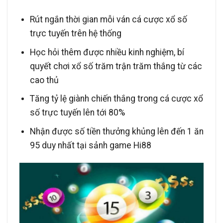
Rút ngắn thời gian mỗi ván cá cược xổ số
trực tuyến trên hệ thống
Học hỏi thêm được nhiều kinh nghiệm, bí
quyết chơi xổ số trăm trận trăm thắng từ các
cao thủ
Tăng tỷ lệ giành chiến thắng trong cá cược xổ
số trực tuyến lên tới 80%
Nhận được số tiền thưởng khủng lên đến 1 ăn
95 duy nhất tại sảnh game Hi88