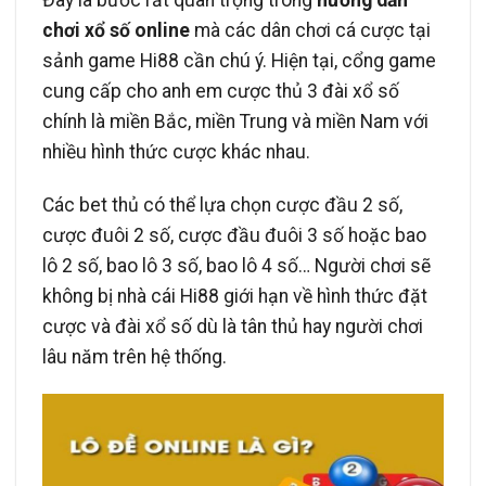
chơi xổ số online
mà các dân chơi cá cược tại
sảnh game Hi88 cần chú ý. Hiện tại, cổng game
cung cấp cho anh em cược thủ 3 đài xổ số
chính là miền Bắc, miền Trung và miền Nam với
nhiều hình thức cược khác nhau.
Các bet thủ có thể lựa chọn cược đầu 2 số,
cược đuôi 2 số, cược đầu đuôi 3 số hoặc bao
lô 2 số, bao lô 3 số, bao lô 4 số… Người chơi sẽ
không bị nhà cái Hi88 giới hạn về hình thức đặt
cược và đài xổ số dù là tân thủ hay người chơi
lâu năm trên hệ thống.