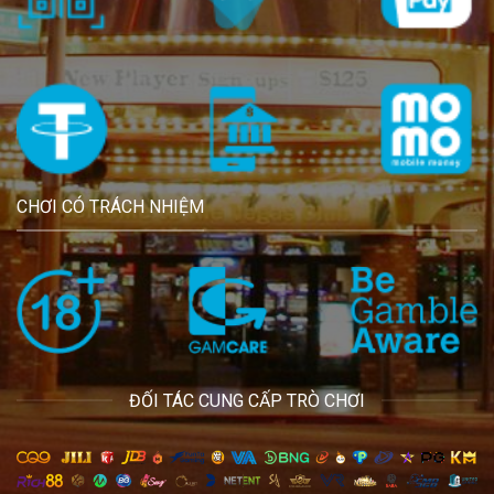
CHƠI CÓ TRÁCH NHIỆM
ĐỐI TÁC CUNG CẤP TRÒ CHƠI