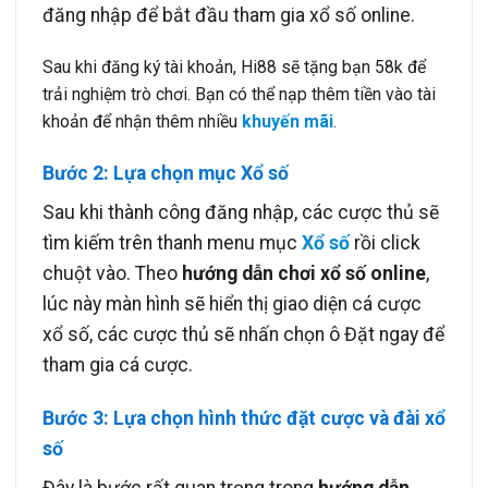
đăng nhập để bắt đầu tham gia xổ số online.
Sau khi đăng ký tài khoản, Hi88 sẽ tặng bạn 58k để
trải nghiệm trò chơi. Bạn có thể nạp thêm tiền vào tài
khoản để nhận thêm nhiều
khuyến mãi
.
Bước 2: Lựa chọn mục Xổ số
Sau khi thành công đăng nhập, các cược thủ sẽ
tìm kiếm trên thanh menu mục
Xổ số
rồi click
chuột vào. Theo
hướng dẫn chơi xổ số online
,
lúc này màn hình sẽ hiển thị giao diện cá cược
xổ số, các cược thủ sẽ nhấn chọn ô Đặt ngay để
tham gia cá cược.
Bước 3: Lựa chọn hình thức đặt cược và đài xổ
số
Đây là bước rất quan trọng trong
hướng dẫn