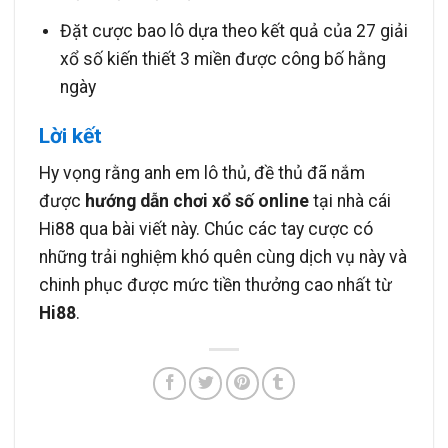
Đặt cược bao lô dựa theo kết quả của 27 giải
xổ số kiến thiết 3 miền được công bố hằng
ngày
Lời kết
Hy vọng rằng anh em lô thủ, đề thủ đã nắm
được
hướng dẫn chơi xổ số online
tại nhà cái
Hi88 qua bài viết này. Chúc các tay cược có
những trải nghiệm khó quên cùng dịch vụ này và
chinh phục được mức tiền thưởng cao nhất từ
Hi88
.