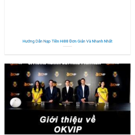
Hướng Dẫn Nạp Tiền Hi88 Đơn Giản Và Nhanh Nhất