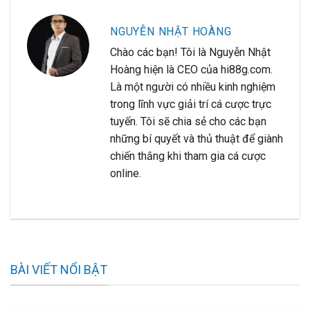
NGUYỄN NHẬT HOÀNG
Chào các bạn! Tôi là Nguyễn Nhật
Hoàng hiện là CEO của hi88g.com.
Là một người có nhiều kinh nghiệm
trong lĩnh vực giải trí cá cược trực
tuyến. Tôi sẽ chia sẻ cho các bạn
những bí quyết và thủ thuật để giành
chiến thắng khi tham gia cá cược
online.
BÀI VIẾT NỔI BẬT