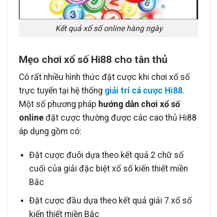
Kết quả xố số online hàng ngày
Mẹo chơi xổ số Hi88 cho tân thủ
Có rất nhiều hình thức đặt cược khi chơi xổ số
trực tuyến tại hệ thống
giải trí cá cược Hi88
.
Một số phương pháp
hướng dẫn chơi xổ số
online
đặt cược thường được các cao thủ Hi88
áp dụng gồm có:
Đặt cược đuôi dựa theo kết quả 2 chữ số
cuối của giải đặc biệt xổ số kiến thiết miền
Bắc
Đặt cược đầu dựa theo kết quả giải 7 xổ số
kiến thiết miền Bắc