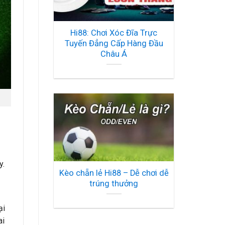
Hi88: Chơi Xóc Đĩa Trực
Tuyến Đẳng Cấp Hàng Đầu
Châu Á
y.
Kèo chẵn lẻ Hi88 – Dễ chơi dễ
trúng thưởng
ại
ai