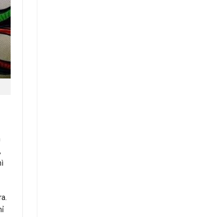
n
,
ì
ra.
hỉ