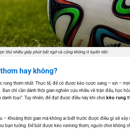
thủ nhiều giây phút bất ngờ và cũng không ít luyến tiếc
èo thơm hay không?
c rung thơm nhất. Thực tế, để có được kèo cược sang – xịn – mị
. Bạn chỉ cần dành thời gian nghiên cứu nhiều về trận đấu, học hỏi
h danh toại”. Tuy nhiên, để đạt được điều này khi chơi
kèo rung
th
u – Khoảng thời gian mà không ai biết trước được điều gì sẽ xảy 
hư bạn tưởng. Để bắt được kèo running thơm, người chơi không c