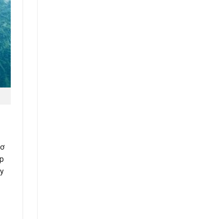
cơ
ớp
ay