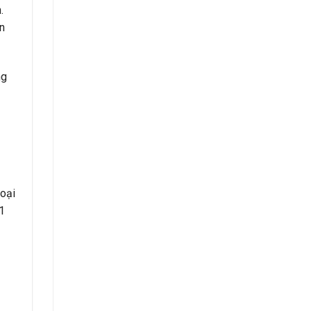
.
ên
ng
loại
1